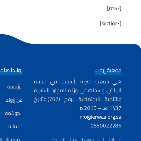
[/row]
[/section]
جمعية إرواء
روابط هام
هي جمعية خيرية تأسست في مدينة
الرئيسية
الرياض، وسجلت في وزارة الموارد البشرية
والتنمية الاجتماعية برقم (707)،وتاريخ
عن إرواء
1437 هـ – 2015 م.
الحوكمة
info@erwaa.org.sa
0550022286
خدماتنا
المركز الإع
[من الأحد إلى الخميس: 9 صباحًا – 6 مساءً]