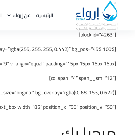
Ski
t
الرئيسية
عن إرواء
ا
conten
[block id=”4263″]
[section bg=”4281″ bg_size=”original” bg_overlay=”rgba(255, 255, 255, 0.442)” bg_pos=”45% 100%”]
[row style=”small” col_bg=”rgb(255, 255, 255)” col_bg_radius=”9″ v_align=”equal” padding=”15px 15px 15px 15px”]
[col span=”4″ span__sm=”12″]
[ux_banner height=”600px” height__sm=”267px” height__md=”453px” bg=”4436″ bg_size=”original” bg_overlay=”rgba(0, 68, 153, 0.622)”]
[text_box width=”85″ position_x=”50″ position_y=”50″]
مرحبا بك