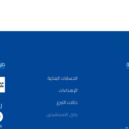
ة
طري
الحسابات البنكية
الإهداءات
حالات التبرع
رضى المستفيدين
لامي