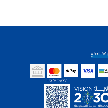
قة الدفع
ترخيص جمعية إرواء