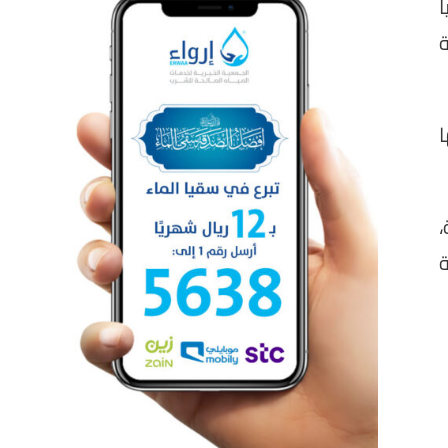
يومياً
ا
ة،