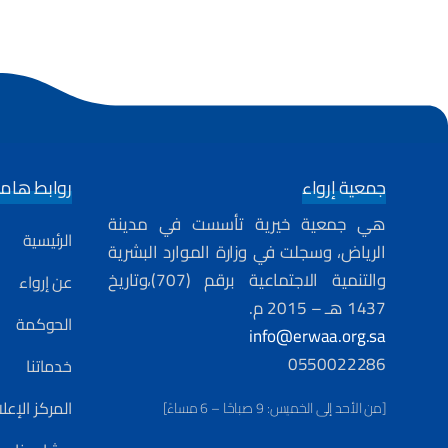
جمعية إرواء
روابط هام
هي جمعية خيرية تأسست في مدينة
الرئيسية
الرياض، وسجلت في وزارة الموارد البشرية
والتنمية الاجتماعية برقم (707)،وتاريخ
عن إرواء
1437 هـ – 2015 م.
الحوكمة
info@erwaa.org.sa
0550022286
خدماتنا
المركز الإع
[من الأحد إلى الخميس: 9 صباحًا – 6 مساءً]