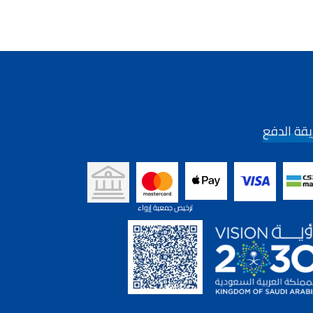
قة الدفع
ترخيص جمعية إرواء