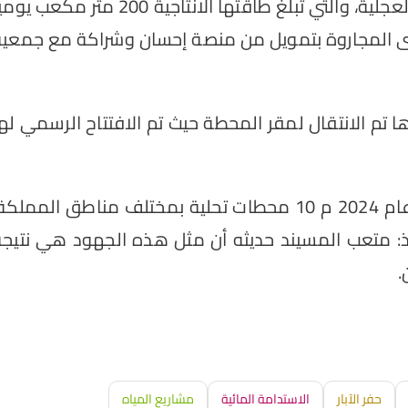
الصالحة للشرب إرواء محطة تحلية المياه بمركز العجلية، والتي تبلغ طاقتها الانتاجية 200 متر مكعب 
قرى المجاروة بتمويل من منصة إحسان وشراكة مع جمعية
تم الانتقال لمقر المحطة حيث تم الافتتاح الرسمي له
الجدير بالذكر أن جمعية إرواء افتتحت منذ بداية عام 2024 م 10 محطات تحلية بمختلف مناطق المملك
تاذ: متعب المسيند حديثه أن مثل هذه الجهود هي نتيجة
.
حفر الآبار
الاستدامة المائية
مشاريع المياه