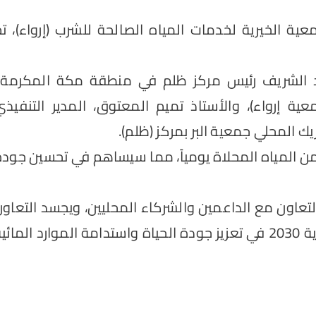
ة الخيرية لخدمات المياه الصالحة للشرب (إرواء)، تم
د الشريف رئيس مركز ظلم في منطقة مكة المكرمة)،
ية إرواء)، والأستاذ تميم المعتوق، المدير التنفيذي
 المحلي جمعية البر بمركز (ظلم).
تها على إنتاج 200 متر مكعب من المياه المحلاة يومياً، مما سيساهم في تحسين جود
التعاون مع الداعمين والشركاء المحليين، ويجسد التعاو
الفعال بين الجهات المختلفة لتحقيق أهداف رؤية 2030 في تعزيز جودة الحياة واستدامة الموارد المائ