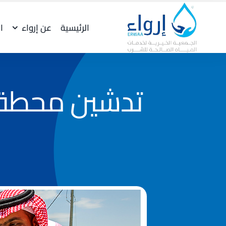
Ski
t
الرئيسية
عن إرواء
ا
conten
تدشين محطة ت