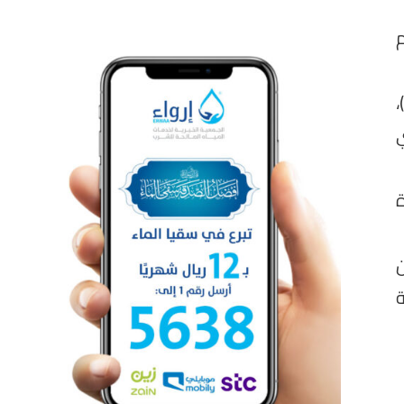
ة
ن
ية