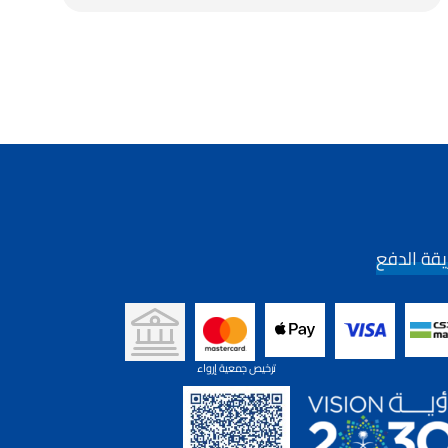
قة الدفع
ترخيص جمعية إرواء