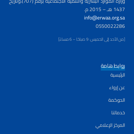
وزارة الموارد البشرية والتنمية الاجتماعية برقم (707)،وتاريخ
1437 هـ – 2015 م.
info@erwaa.org.sa
0550022286
[من الأحد إلى الخميس: 9 صباحًا – 6 مساءً]
روابط هامة
الرئيسية
عن إرواء
الحوكمة
خدماتنا
المركز الإعلامي