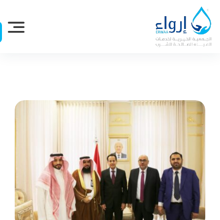
Ski
t
conten